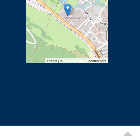
Leaflet | ©
OpenStreetMap
contributors