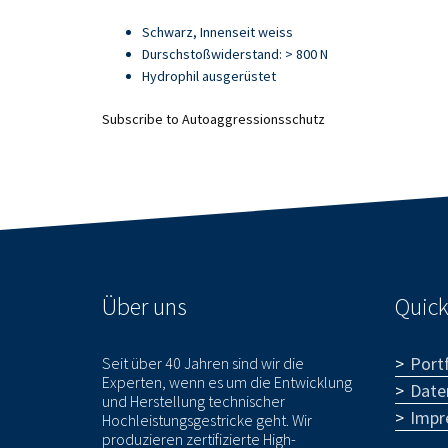
Artikel
Schwarz, Innenseit weiss
21709
Durschstoßwiderstand: > 800 N
Hydrophil ausgerüstet
Subscribe to Autoaggressionsschutz
Über uns
Quick
Portf
Seit über 40 Jahren sind wir die
Experten, wenn es um die Entwicklung
Date
und Herstellung technischer
Impr
Hochleistungsgestricke geht. Wir
produzieren zertifizierte High-