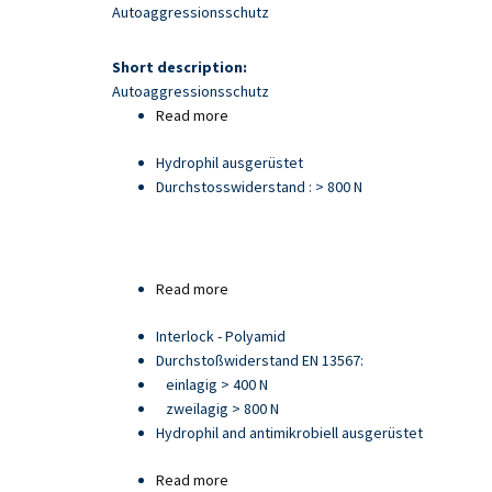
Skip
Autoaggressionsschutz
to
main
Short description:
content
Autoaggressionsschutz
Read more
about
Artikel
Hydrophil ausgerüstet
21705
Durchstosswiderstand : > 800 N
Read more
about
Artikel
Interlock - Polyamid
93892
Durchstoßwiderstand EN 13567:
einlagig > 400 N
zweilagig > 800 N
Hydrophil and antimikrobiell ausgerüstet
Read more
about