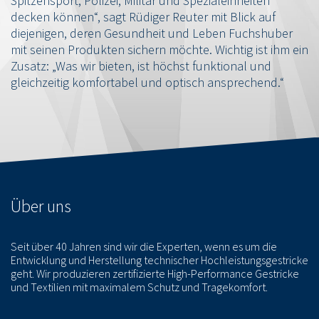
Spitzensport, Polizei, Militär und Spezialeinheiten
decken können“, sagt Rüdiger Reuter mit Blick auf
diejenigen, deren Gesundheit und Leben Fuchshuber
mit seinen Produkten sichern möchte. Wichtig ist ihm ein
Zusatz: „Was wir bieten, ist höchst funktional und
gleichzeitig komfortabel und optisch ansprechend.“
Über uns
Seit über 40 Jahren sind wir die Experten, wenn es um die
Entwicklung und Herstellung technischer Hochleistungsgestricke
geht. Wir produzieren zertifizierte High-Performance Gestricke
und Textilien mit maximalem Schutz und Tragekomfort.