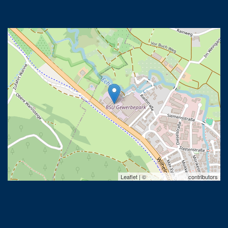
Leaflet | ©
OpenStreetMap
contributors